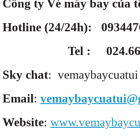
Công ty Vé máy bay của t
Hotline (24/24h):
093447
Tel :
024.
Sky chat
: vemaybaycuatui
Email
:
vemaybaycuatui@
Website
:
www.vemaybaycu