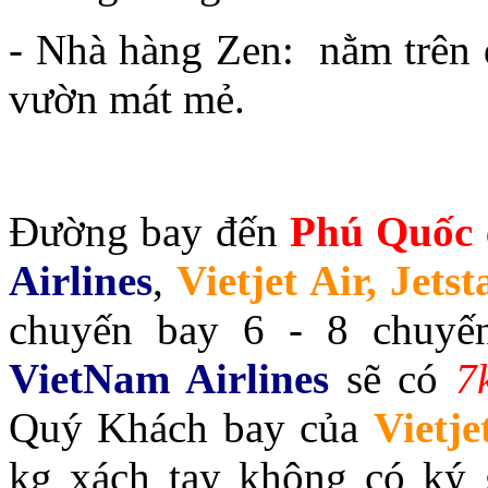
- Nhà hàng Zen: nằm trên 
vườn mát mẻ.
Đường bay đến
Phú Quốc
Airlines
,
Vietjet Air, Jetst
chuyến bay 6 - 8 chuyế
VietNam Airlines
sẽ có
7
Quý Khách bay của
Vietje
kg xách tay không có ký