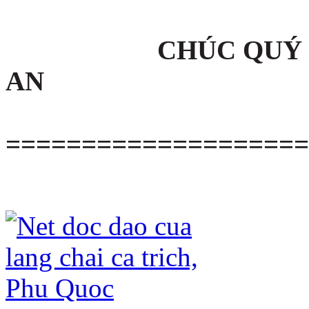
CHÚC QUÝ
AN
====================