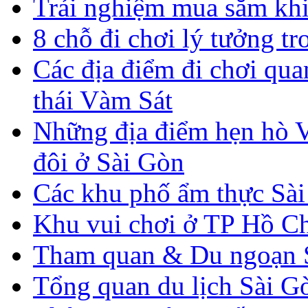
Trải nghiệm mua sắm kh
8 chỗ đi chơi lý tưởng t
Các địa điểm đi chơi qua
thái Vàm Sát
Những địa điểm hẹn hò V
đôi ở Sài Gòn
Các khu phố ẩm thực Sà
Khu vui chơi ở TP Hồ C
Tham quan & Du ngoạn 
Tổng quan du lịch Sài G