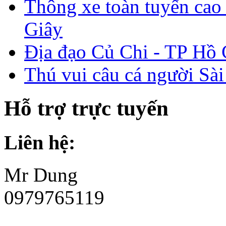
Thông xe toàn tuyến ca
Giây
Địa đạo Củ Chi - TP Hồ
Thú vui câu cá người Sà
Hỗ trợ trực tuyến
Liên hệ:
Mr Dung
0979765119