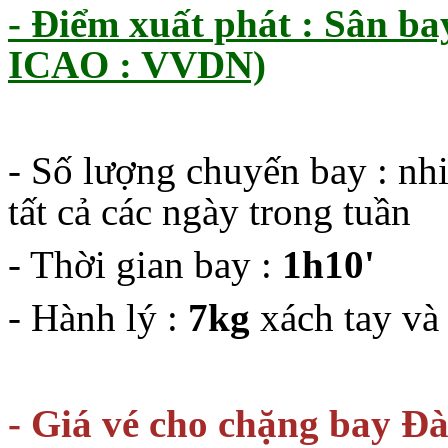
- Điểm xuất phát : Sân b
ICAO : VVDN)
- Số lượng chuyến bay : nh
tất cả các ngày trong tuần
- Thời gian bay :
1h10'
- Hành lý :
7kg
xách tay v
- Giá vé cho chặng bay Đ