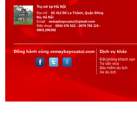
Trụ sở tại Hà Nội
Địa chỉ:
Số 412 Đê La Thành, Quận Đống
Đa, Hà Nội
Email:
vemaybaycuatui@gmail.com
Điện thoại:
0934 476 522 - 0979 765 119 -
0903.295392
Đồng hành cùng vemaybaycuatui.com
Dịch vụ khác
Đặt phòng khách sạn
Tư vấn visa
Bảo hiểm du lịch
Xe du lịch