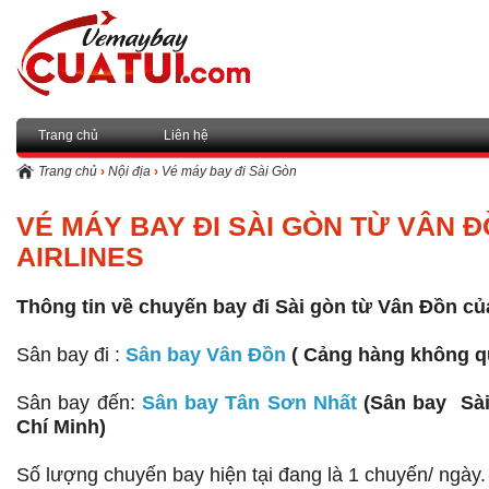
Trang chủ
Liên hệ
Trang chủ
›
Nội địa
›
Vé máy bay đi Sài Gòn
VÉ MÁY BAY ĐI SÀI GÒN TỪ VÂN 
AIRLINES
Thông tin về chuyến bay đi Sài gòn từ
Vân Đồn
của
Sân bay đi :
Sân bay Vân Đồn
( Cảng hàng không q
Sân bay đến:
Sân bay Tân Sơn Nhất
(Sân bay Sài
Chí Minh)
Số lượng chuyến bay hiện tại đang là 1 chuyến/ ngày.