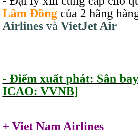
- Đại lý xin cung cấp cho 
Lâm Đồng
của 2 hãng hàn
Airlines
và
VietJet Air
- Điểm xuất phát: Sân bay 
ICAO: VVNB]
+ Viet Nam Airlines