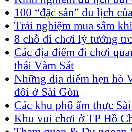
100 “đặc sản” du lịch c
Trải nghiệm mua sắm kh
8 chỗ đi chơi lý tưởng t
Các địa điểm đi chơi qua
thái Vàm Sát
Những địa điểm hẹn hò V
đôi ở Sài Gòn
Các khu phố ẩm thực Sà
Khu vui chơi ở TP Hồ C
Tham quan & Du ngoạn 