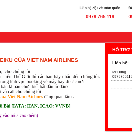
Liên hệ đặt vé toàn quốc
Đặ
0979 765 119
0
HỖ TRỢ 
EIKU CỦA VIET NAM AIRLINES
Liên hệ:
ọi cho chúng tôi
Mr Dung
u trên Thế Giới thì các bạn hãy nhắc đến chúng tôi.
097976511
trong lĩnh vực booking vé máy bay đi các nơi
n băn khoăn chưa biết bắt đầu từ đâu?
 và call cho chúng tôi
 của Viet Nam Airlines
đáng quan tâm :
́ Nội Bài [IATA: HAN, ICAO: VVNB]
ng vào mùa cao điểm)