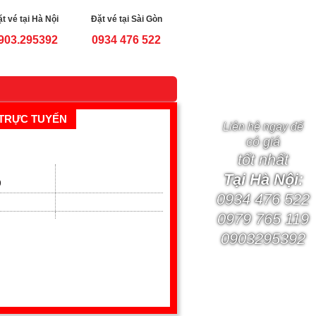
t vé tại Hà Nội
Đặt vé tại Sài Gòn
903.295392
0934 476 522
TRỰC TUYẾN
Liên hệ ngay để
có giá
tốt nhất
Tại Hà Nội:
9
0934 476 522
0979 765 119
0903295392