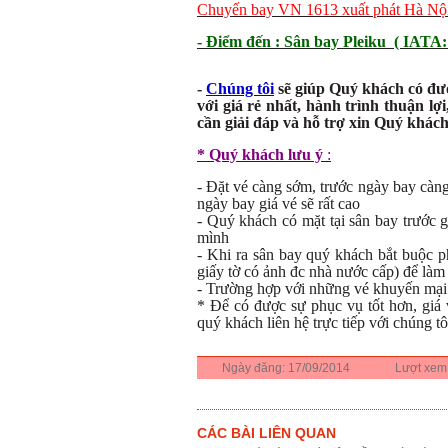
Chuyến bay VN 1613 xuất phát Hà Nội 
- Điểm đến : Sân bay Pleiku ( IAT
-
Chúng tôi
sẽ giúp Quý khách có đư
với giá rẻ nhất, hành trình thuận lợi
cần giải đáp và hỗ trợ xin Quý khách 
* Quý khách lưu ý
:
- Đặt vé càng sớm, trước ngày bay càng
ngày bay giá vé sẽ rất cao
- Quý khách có mặt tại sân bay trước 
mình
- Khi ra sân bay quý khách bắt buộc p
giấy tờ có ảnh đc nhà nước cấp) để làm 
- Trường hợp với những vé khuyến mại đ
* Để có được sự phục vụ tốt hơn, giá 
quý khách liên hệ trực tiếp với chúng tô
Ngày đăng:
17/09/2014
Lượt xem
CÁC BÀI LIÊN QUAN