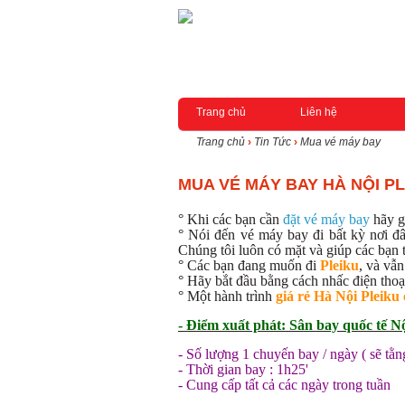
Trang chủ
Liên hệ
Trang chủ
›
Tin Tức
›
Mua vé máy bay
MUA VÉ MÁY BAY HÀ NỘI PL
° Khi các bạn cần
đặt vé máy bay
hãy g
° Nói đến vé máy bay đi bất kỳ nơi đâ
Chúng tôi luôn có mặt và giúp các bạn 
° Các bạn đang muốn đi
Pleiku
, và vẫ
° Hãy bắt đầu bằng cách nhấc điện thoại
° Một hành trình
giá rẻ Hà Nội Pleiku
- Điểm xuất phát: Sân bay quốc tê
- Số lượng 1 chuyến bay / ngày ( sẽ tằ
- Thời gian bay : 1h25'
- Cung cấp tất cả các ngày trong tuần