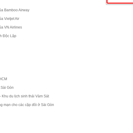
của Bamboo Airway
 Vietjet Air
a VN Airlines
nh Độc Lập
P HCM
ở Sài Gòn
 Khu du lịch sinh thái Vàm Sát
ng mạn cho các cặp đôi ở Sài Gòn