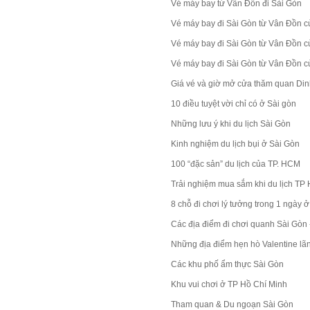
Vé máy bay từ Vân Đồn đi Sài Gòn
Vé máy bay đi Sài Gòn từ Vân Đồn 
Vé máy bay đi Sài Gòn từ Vân Đồn của
Vé máy bay đi Sài Gòn từ Vân Đồn củ
Giá vé và giờ mở cửa thăm quan Di
10 điều tuyệt vời chỉ có ở Sài gòn
Những lưu ý khi du lịch Sài Gòn
Kinh nghiệm du lịch bụi ở Sài Gòn
100 “đặc sản” du lịch của TP. HCM
Trải nghiệm mua sắm khi du lịch T
8 chỗ đi chơi lý tưởng trong 1 ngày 
Các địa điểm đi chơi quanh Sài Gòn -
Những địa điểm hẹn hò Valentine lã
Các khu phố ẩm thực Sài Gòn
Khu vui chơi ở TP Hồ Chí Minh
Tham quan & Du ngoạn Sài Gòn