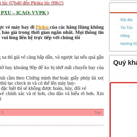
lúc 07h40 đến Pleiku lúc 09h15
A: PXU – ICAO: VVPK )
Nội địa
ợc vé máy bay đi
Pleiku
của các hãng Hàng không
Tin Tức
, báo giá trong thời gian ngắn nhất. Mọi thông tin
Hãng
vui lòng liên hệ trực tiếp với chúng tôi
Hướng D
 xa thì giá vé càng hấp dẫn, và ngược lại nếu quá gần
Quý khá
giờ bay khoảng 90p để ko bị nhỡ mất chuyến bay của
hải cầm theo Chứng minh thư hoặc giấy phép lái xe(
thủ tục check in và có thể lên máy bay-
ặc biệt thì sẽ không được hoàn, hủy, đổi vé
vé chính xác và rẻ hơn, chu đáo và hiểu rõ hơn. Xin
i
:
0
Top