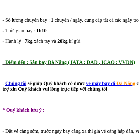
- Số lượng chuyến bay :
1
chuyến / ngày, cung cấp tất cả các ngày tr
- Thời gian bay :
1h10
- Hành lý :
7kg
xách tay và
20kg
kí gửi
- Điểm đến : Sân bay Đà Nẵng ( IATA : DAD , ICAO : VVDN)
-
Chúng tôi
sẽ giúp Quý khách có được
vé máy bay đi
Đà Nẵng
c
trợ xin Quý khách vui lòng trực tiếp với chúng tôi
* Quý khách lưu ý
:
- Đặt vé càng sớm, trước ngày bay càng xa thì giá vé càng hấp dẫn, v