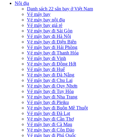
Nội địa
Danh sách 22 sân bay ở Việt Nam
Vé máy bay
Vé máy bay nội địa
Vé máy bay giá rẻ
Vé máy bay đi Sài Gòn
Vé máy bay đi Hà Nội
Vé máy bay đi Điện Biên
Vé máy bay đi Hải Phòng
Vé máy bay đi Thanh Hóa
Vé máy bay đi Vinh
Vé máy bay đi Đồng Hới
Vé máy bay đi Huế
Vé máy bay đi Đà Nẵng
Vé máy bay đi Chu Lai
Vé máy bay đi Quy Nhơn
Vé máy bay đi Tuy Hòa
Vé máy bay đi Nha Trang
Vé máy bay đi Pleiku
Vé máy bay đi Buôn Mê Thuột
Vé máy bay đi Đà Lạt
Vé máy bay đi Cần Thơ
Vé máy bay đi Cà Mau
Vé máy bay đi Côn Đảo
Vé máy bay đi Phú Quốc