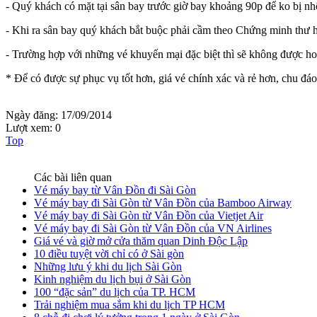
- Quý khách có mặt tại sân bay trước giờ bay khoảng 90p để ko bị n
- Khi ra sân bay quý khách bắt buộc phải cầm theo Chứng minh thư ho
- Trường hợp với những vé khuyến mại đặc biệt thì sẽ không được ho
* Để có được sự phục vụ tốt hơn, giá vé chính xác và rẻ hơn, chu đáo 
Ngày đăng:
17/09/2014
Lượt xem:
0
Top
Các bài liên quan
Vé máy bay từ Vân Đồn đi Sài Gòn
Vé máy bay đi Sài Gòn từ Vân Đồn của Bamboo Airway
Vé máy bay đi Sài Gòn từ Vân Đồn của Vietjet Air
Vé máy bay đi Sài Gòn từ Vân Đồn của VN Airlines
Giá vé và giờ mở cửa thăm quan Dinh Độc Lập
10 điều tuyệt vời chỉ có ở Sài gòn
Những lưu ý khi du lịch Sài Gòn
Kinh nghiệm du lịch bụi ở Sài Gòn
100 “đặc sản” du lịch của TP. HCM
Trải nghiệm mua sắm khi du lịch TP HCM