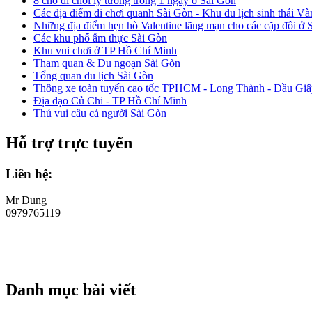
8 chỗ đi chơi lý tưởng trong 1 ngày ở Sài Gòn
Các địa điểm đi chơi quanh Sài Gòn - Khu du lịch sinh thái V
Những địa điểm hẹn hò Valentine lãng mạn cho các cặp đôi ở 
Các khu phố ẩm thực Sài Gòn
Khu vui chơi ở TP Hồ Chí Minh
Tham quan & Du ngoạn Sài Gòn
Tổng quan du lịch Sài Gòn
Thông xe toàn tuyến cao tốc TPHCM - Long Thành - Dầu Giâ
Địa đạo Củ Chi - TP Hồ Chí Minh
Thú vui câu cá người Sài Gòn
Hỗ trợ trực tuyến
Liên hệ:
Mr Dung
0979765119
Danh mục bài viết