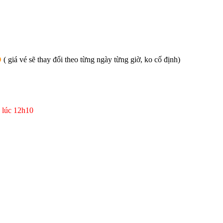
D
( giá vé sẽ thay đổi theo từng ngày từng giờ, ko cố định)
g
lúc
12h10