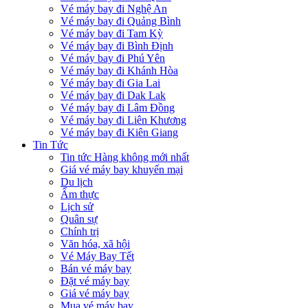
Vé máy bay đi Nghệ An
Vé máy bay đi Quảng Bình
Vé máy bay đi Tam Kỳ
Vé máy bay đi Bình Định
Vé máy bay đi Phú Yên
Vé máy bay đi Khánh Hòa
Vé máy bay đi Gia Lai
Vé máy bay đi Dak Lak
Vé máy bay đi Lâm Đồng
Vé máy bay đi Liên Khương
Vé máy bay đi Kiên Giang
Tin Tức
Tin tức Hàng không mới nhất
Giá vé máy bay khuyến mại
Du lịch
Ẩm thực
Lịch sử
Quân sự
Chính trị
Văn hóa, xã hội
Vé Máy Bay Tết
Bán vé máy bay
Đặt vé máy bay
Giá vé máy bay
Mua vé máy bay