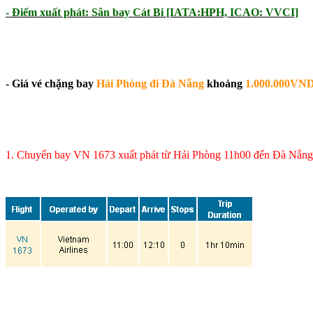
- Điểm xuất phát: Sân bay Cát Bi [IATA:HPH, ICAO: VVCI]
- Giá vé chặng bay
Hải Phòng đi Đà Nẵng
khoảng
1.000.000VN
1. Chuyến bay VN 1673
xuất phát từ
Hải Phòng 11h00
đến
Đà Nẵn