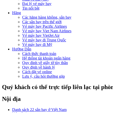
Đại lý vé máy bay
Tin nổi bật
Hãng
Các hãng hàng không, sân bay
Các sân bay trên thế giới
Vé máy bay Pacific Airlines
Vé máy bay Viet Nam Airlines
Vé máy bay VietJet Air
Vé máy bay đi Trung Quốc
Vé máy bay đi Mỹ
Hướng Dẫn
Cách thức thanh toán
Hệ thống tài khoản ngân hàng
Quy đinh về giấy tờ tùy thân
Quy định về hành lý
Cách đặt vé online
Lưu ý, câu hỏi thường gặp
Quý khách có thể trực tiếp liên lạc tại phò
Nội địa
Danh sách 22 sân bay ở Việt Nam