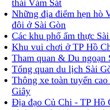
thái Vàm Sát
Những địa điểm hẹn hò V
đôi ở Sài Gòn
Các khu phố ẩm thực Sà
Khu vui chơi ở TP Hồ C
Tham quan & Du ngoạn 
Tổng quan du lịch Sài G
Thông xe toàn tuyến ca
Giây
Địa đạo Củ Chi - TP Hồ