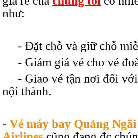
giá rẻ của
chúng tôi
có nhiề
như:
- Đặt chỗ và giữ chỗ miễn
- Giảm giá vé cho vé đoà
- Giao vé tận nơi đối với
nội thành.
-
Vé máy bay Quảng Ngãi
Airlines
cũng đang đc chún